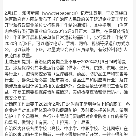
2月1日，澎湃新闻（www.thepaper.cn）记者注意到，宁夏回族自
治区政府官方网站发布了《自治区人民政府关于延迟企业复工学校
开学和行政事业单位实行弹性工作制的通知》，其中提到，自治区
内各级各类行政事业单位2020年2月3日正常上班后，在保证疫情防
控工作正常开展和机关单位日常运转的基础上，实行弹性工作制至
2020年2月9日。可以通过电话、手机、网络、视频等渠道和方式办
公。可以错峰上下班，尽量减少会议和人员聚集，有效控制参加人
员范围和数量。
上述通知提到，自治区内各类企业不早于2020年2月9日24时前复
工。涉及保障公共事业运行必需（供水、供气、供热、供电、通讯
等行业）、疫情防控必需（医疗器械、药品、防护品生产和销售等
行业）、群众生活必需（超市卖场、食品生产和供应等行业）及其
他涉及重要国计民生的相关企业除外。企业要依法保障职工合法权
益，在复工前要根据疫情防控情况，实施检疫查验和健康防护，确
保安全复工。
对确因工作需要于2020年2月9日24时前正常到单位上班的职工，各
企业应当对其加强体温检测和健康防护，及时报告相关信息，做到
防护工作全员覆盖。各行业主管部门要加强对企业防疫工作的指导
和监督，做到守土有责、守土担责、守土尽责。
自治区内各级各类学校（高校、中小学、中职学校、幼儿园等）在
自治区未明确开学日期前，一律不得擅自提前开学，一律不得组织