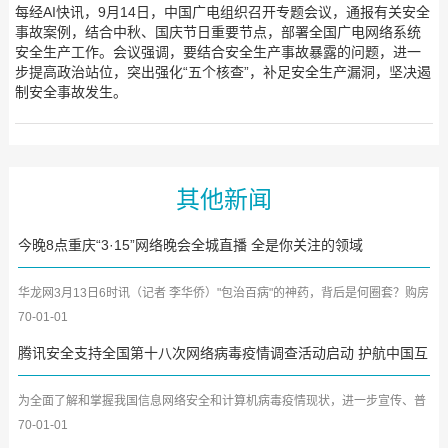
每经AI快讯，9月14日，中国广电组织召开专题会议，通报有关安全
事故案例，结合中秋、国庆节日重要节点，部署全国广电网络系统
安全生产工作。会议强调，要结合安全生产事故暴露的问题，进一
步提高政治站位，突出强化“五个核查”，补足安全生产漏洞，坚决遏
制安全事故发生。
其他新闻
今晚8点重庆“3·15”网络晚会全城直播 全是你关注的领域
华龙网3月13日6时讯（记者 李华侨）"包治百病"的神药，背后是何圈套？购房
合同暗藏了哪些陷阱？常...
70-01-01
腾讯安全支持全国第十八次网络病毒疫情调查活动启动 护航中国互
联网安全建设
为全面了解和掌握我国信息网络安全和计算机病毒疫情现状，进一步宣传、普
及信息网络安全知识，提...
70-01-01