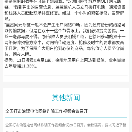
密密麻麻的数字在屏幕上跳动着。“汉源国际华城西南OLT网元断
链。”看到弹出的告警信息，监控值机人员立马拨打电话，通知设备
和线路人员赶赴现场排查修复。经过一个小时的紧张抢修，告警解
除。
“虽然网元断链一般不会产生用户网络中断，因为还有备份的线路可
以传输数据，但是在双十一这个节骨眼上，我们必须提高警惕，一
丝一毫都马虎不得。”据保障人员张明媛介绍，在徐州移动的双十一
网络保障预警方案中，对网络传输速度、抢修及时性的要求都要高
于日常，为了保障广大用户抢到心仪的商品，每名值守人员坚守岗
位，彻夜未眠。
据悉，11日凌晨0点至1点，徐州地区用户上网达到峰值，业务量较
去年增幅11.33%。
其他新闻
全国打击治理电信网络诈骗工作视频会议召开
全国打击治理电信网络诈骗工作视频会议29日召开。会议强调，要以习近平新