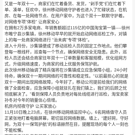
又是一年双十一，商家们在忙着备货、发货，“剁手党”们在忙着下
单、凑单，狂欢中，徐州移动网络守护者也进入了忙碌状态，在机
房、在每一处网络节点、在用户家中，为这个双十一默默守护着。
对网络专项“体检” 让商家安心
在拥有2万多家电商、年销售额超过115亿的中国淘宝第一镇----徐州
市睢宁县沙集镇，徐州移动早早的就开始启动网络巡检工作，对镇
上的每一处商家网络进行 “治未病”专项“体检”。
进入十月份，沙集镇便成了移动巡检人员的固定工作地点。他们攀
登每一根线杆，巡查每一个节点，确保网络安全无隐患。此外，巡
检人员还会结合商家往年双十一订单数量和客服规模，优化组网方
式，升级网络速度，为商家的线上优服务保驾护航。
此次徐州移动抽调了精兵强将在沙集镇成立应急保障小组，24小时
待命，确保双十一期间网络的可靠性和稳定性。“以前最担心的就是
双十一期间出现网络故障，今年好了，移动公司提前给我们的网络
做了全面检查，应急保障小组就驻扎在我们镇上，我们的后顾之忧
彻底解决了。”看到保障人员负责地对每处线缆进行巡检，淘宝卖家
孙冬对今年的销量信心倍增。
机房内彻夜守护 让买家放心
11月10日晚上23点，在徐州移动网络监控中心，6名网络值守人员
正紧张地盯着电脑屏幕，密切监控网络数据。墙上，“建好网，守好
网，为双十一保驾护航”的标语赫然在目，提醒现场的每个人一刻也
不能松懈。